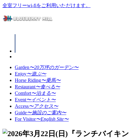
全室フリーwi-fiをご利用いただけます。
Garden
〜20万坪のガーデン〜
Enjoy
〜遊ぶ〜
Horse Riding
〜乗馬〜
Restaurant
〜食べる〜
Comfort
〜泊まる〜
Event
〜イベント〜
Access
〜アクセス〜
Guide
〜施設のご案内〜
For Visitor
〜English Site〜