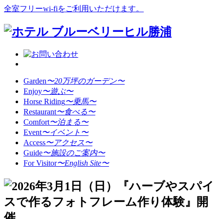
全室フリーwi-fiをご利用いただけます。
Garden
〜20万坪のガーデン〜
Enjoy
〜遊ぶ〜
Horse Riding
〜乗馬〜
Restaurant
〜食べる〜
Comfort
〜泊まる〜
Event
〜イベント〜
Access
〜アクセス〜
Guide
〜施設のご案内〜
For Visitor
〜English Site〜