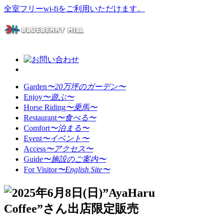
全室フリーwi-fiをご利用いただけます。
Garden
〜20万坪のガーデン〜
Enjoy
〜遊ぶ〜
Horse Riding
〜乗馬〜
Restaurant
〜食べる〜
Comfort
〜泊まる〜
Event
〜イベント〜
Access
〜アクセス〜
Guide
〜施設のご案内〜
For Visitor
〜English Site〜