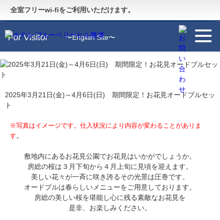
Guide
〜施設のご案内〜
全室フリーwi-fiをご利用いただけます。
For Visitor
〜English Site〜
2025年3月21日(金)～4月6日(日) 期間限定！お花見オードブルセッ
ト
※写真はイメージです。仕入状況により内容が変わることがありま
。
す
敷地内にあるお花見公園でお花見はいかがでしょうか。
房総の桜は３月下旬から４月上旬に見頃を迎えます。
美しい花々が一斉に咲き誇るその光景は圧巻です。
オードブルは春らしいメニューをご用意しております。
房総の美しい桜を堪能し心に残る素敵なお花見を
是非、お楽しみください。