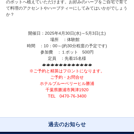
のポットへ植えていただけます。お好みのハーブをご自宅で育て
て料理のアクセントやハーブティーにしてみてはいかがでしょう
か？
開催日：2025年4
月30
日(水)～5月3日(土)
場所 ：体験館
時間 ：10：00～(約30分程度の予定です)
参加費 ：１ポット 500
円
定員 ：先着15名様
🫖🫖🫖🫖🫖🫖🫖🫖🫖🫖🫖🫖
※ご予約と精算はフロントになります。
ご予約・お問合せ
ホテルブルーベリーヒル勝浦
千葉県勝浦市興津1920
TEL 0470-76-3400
過去のお知らせ