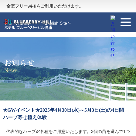
Guide
〜施設のご案内〜
全室フリーwi-fiをご利用いただけます。
For Visitor
〜English Site〜
★GWイベント★2025年4月30日(水)～5月3日(土)の4日間
ハーブ寄せ植え体験
代表的なハーブ🌿各種をご用意いたします。3個の苗を選んで1つ