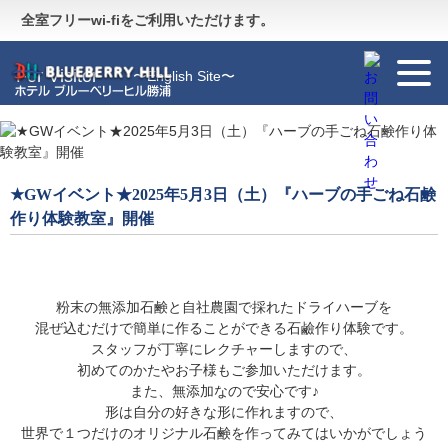
Guide
〜施設のご案内〜
全室フリーwi-fiをご利用いただけます。
For Visitor
〜English Site〜
★GWイベント★2025年5月3日（土）『ハーブの手ごね石鹸
作り体験教室』開催
粉末の無添加石鹸と自社農園で採れたドライハーブを
混ぜ込むだけで簡単に作ることができる石鹼作り体験です。
スタッフが丁寧にレクチャーしますので、
初めてのかたやお子様もご参加いただけます。
また、無添加なので安心です♪
形は自分の好きな形に作れますので、
世界で１つだけのオリジナル石鹸を作ってみてはいかがでしょう