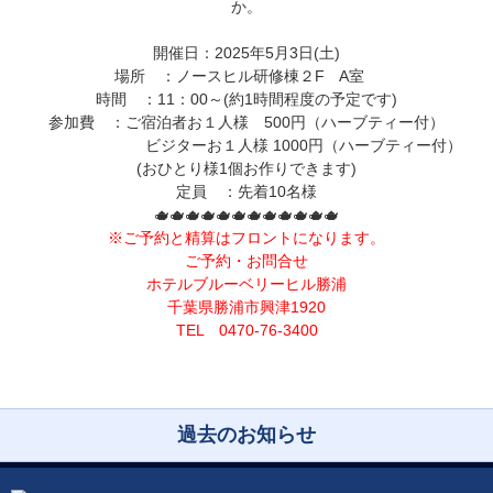
か。
開催日：2025年5
月3
日(土)
場所 ：ノースヒル研修棟２F A室
時間 ：11：00～(約1時間程度の予定です)
参加費 ：ご宿泊者お１人様 500
円（ハーブティー付）
ビジターお１人様 1000
円（ハーブティー付）
(おひとり様1個お作りできます)
定員 ：先着10名様
🫖🫖🫖🫖🫖🫖🫖🫖🫖🫖🫖🫖
※ご予約と精算はフロントになります。
ご予約・お問合せ
ホテルブルーベリーヒル勝浦
千葉県勝浦市興津1920
TEL 0470-76-3400
過去のお知らせ