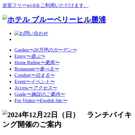
全室フリーwi-fiをご利用いただけます。
Garden
〜20万坪のガーデン〜
Enjoy
〜遊ぶ〜
Horse Riding
〜乗馬〜
Restaurant
〜食べる〜
Comfort
〜泊まる〜
Event
〜イベント〜
Access
〜アクセス〜
Guide
〜施設のご案内〜
For Visitor
〜English Site〜