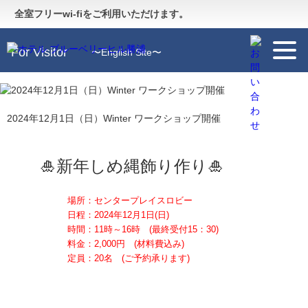
Guide
〜施設のご案内〜
全室フリーwi-fiをご利用いただけます。
For Visitor
〜English Site〜
2024年12月1日（日）Winter ワークショップ開催
🎍新年しめ縄飾り作り🎍
場所：センタープレイスロビー
日程：2024年12
月1日(日)
時間：11時～16時
(最終受付15：30)
料金：2,000円 (材料費込み)
定員：20名 (ご予約承ります)