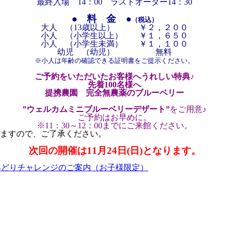
最終入場 14：00 ラストオーダー14：30
● 料 金 ●
（税込）
大人 （13歳以上） ￥２，２００
小人 （小学生以上） ￥１，６５０
小人 （小学生未満） ￥１，１００
幼児 （幼児） 無料
※小人は年齢の確認できる証明書をご提示ください。
ご予約をいただいたお客様へうれしい特典♪
先着100名様へ
提携農園 完全無農薬のブルーベリー
”ウェルカムミニブルーベリーデザート”
をご用意♪
ご予約はお早めに。
※11：30～12：00までにご来館ください。
ますので、ご了承ください。
次回の開催は11月24日(日)となります。
子つかみどりチャレンジのご案内（お子様限定）