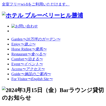
全室フリーwi-fiをご利用いただけます。
Garden
〜20万坪のガーデン〜
Enjoy
〜遊ぶ〜
Horse Riding
〜乗馬〜
Restaurant
〜食べる〜
Comfort
〜泊まる〜
Event
〜イベント〜
Access
〜アクセス〜
Guide
〜施設のご案内〜
For Visitor
〜English Site〜