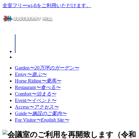
全室フリーwi-fiをご利用いただけます。
Garden
〜20万坪のガーデン〜
Enjoy
〜遊ぶ〜
Horse Riding
〜乗馬〜
Restaurant
〜食べる〜
Comfort
〜泊まる〜
Event
〜イベント〜
Access
〜アクセス〜
Guide
〜施設のご案内〜
For Visitor
〜English Site〜