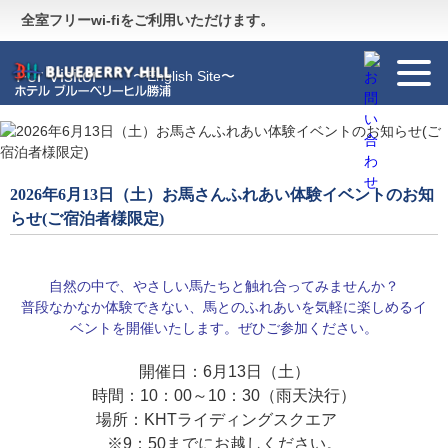
Guide
〜施設のご案内〜
全室フリーwi-fiをご利用いただけます。
For Visitor
〜English Site〜
2026年6月13日（土）お馬さんふれあい体験イベントのお知
らせ(ご宿泊者様限定)
自然の中で、やさしい馬たちと触れ合ってみませんか？
普段なかなか体験できない、馬とのふれあいを気軽に楽しめるイ
ベントを開催いたします。ぜひご参加ください。
開催日：6月13
日（土）
時間：10：00～10：30（雨天決行）
場所：KHTライディングスクエア
※9：50までにお越しください。