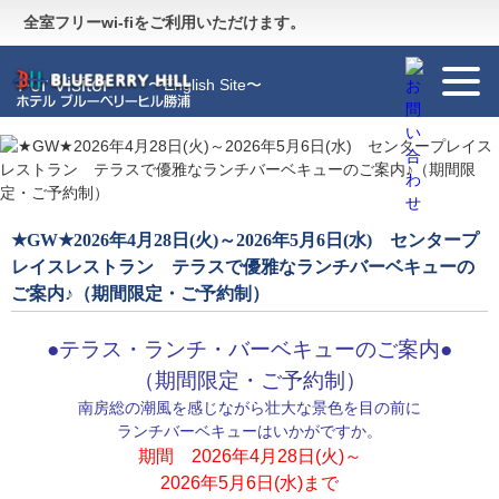
Guide
〜施設のご案内〜
全室フリーwi-fiをご利用いただけます。
For Visitor
〜English Site〜
★GW★2026年4月28日(火)～2026年5月6日(水) センタープ
レイスレストラン テラスで優雅なランチバーベキューの
ご案内♪（期間限定・ご予約制）
●テラス・ランチ・バーベキューのご案内●
（期間限定・ご予約制）
南房総の潮風を感じながら壮大な景色を目の前に
ランチバーベキューはいかがですか。
期間 2026年4月28日(火)～
2026年5月6日(水)まで