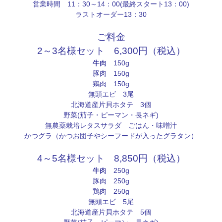
営業時間 11：30～14：00(最終スタート13：00)
ラストオーダー13：30
ご料金
2～3名様セット 6,300円（税込）
牛肉
150g
豚肉 150g
鶏肉 150g
無頭エビ 3尾
北海道産片貝ホタテ 3個
野菜(茄子・ピーマン・長ネギ)
無農薬栽培レタスサラダ ごはん・味噌汁
かつグラ（かつお団子やシーフードが入ったグラタン）
4～5名様セット 8,850円（税込）
牛肉
250g
豚肉 250g
鶏肉 250g
無頭エビ 5尾
北海道産片貝ホタテ 5個