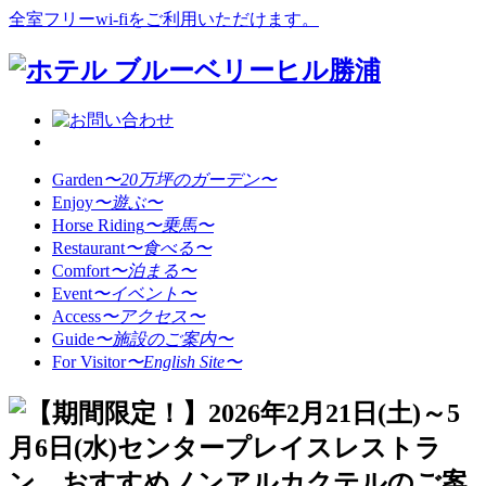
全室フリーwi-fiをご利用いただけます。
Garden
〜20万坪のガーデン〜
Enjoy
〜遊ぶ〜
Horse Riding
〜乗馬〜
Restaurant
〜食べる〜
Comfort
〜泊まる〜
Event
〜イベント〜
Access
〜アクセス〜
Guide
〜施設のご案内〜
For Visitor
〜English Site〜