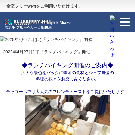
Guide
〜施設のご案内〜
全室フリーwi-fiをご利用いただけます。
For Visitor
〜English Site〜
2025年4月27日(日)『ランチバイキング』開催
◆ランチバイキング開催のご案内◆
広大な景色をバックに季節の食材とシェフ自慢の
料理の数々をお楽しみください。
チャコールでは大人気のフレンチトーストを
ご提供いたします。