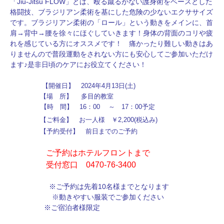
「Jiu-Jitsu FLOW」とは、殴る蹴るがない護身術をベースとした
格闘技、ブラジリアン柔術を基にした危険の少ないエクササイズ
です。ブラジリアン柔術の「ロール」という動きをメインに、首
肩→背中→腰を徐々にほぐしていきます！身体の背面のコリや疲
れを感じている方にオススメです！ 痛かったり難しい動きはあ
りませんので普段運動をされない方にも安心してご参加いただけ
ます♪是非日頃のケアにお役立てください！
【開催日】
2024年4月13日(土)
【場 所】 多目的教室
【
時 間
】 16：00
～ 17：00予定
【ご料金】
お一人様 ￥2,200(税込み)
【予約受付】 前日までのご予約
ご予約はホテルフロントまで
受付窓口 0470-76-3400
※ご予約は先着10名様まで
となります
※動きやすい服装でご参加ください
※ご宿泊者様限定