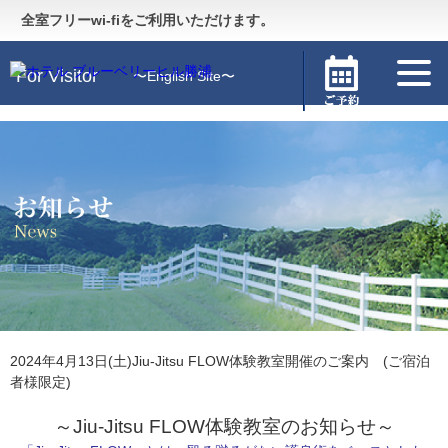
Guide
〜施設のご案内〜
全室フリーwi-fiをご利用いただけます。
For Visitor
〜English Site〜
2024年4月13日(土)Jiu-Jitsu FLOW体験教室開催のご案内 (ご宿泊
者様限定)
～Jiu-Jitsu FLOW体験教室のお知らせ～