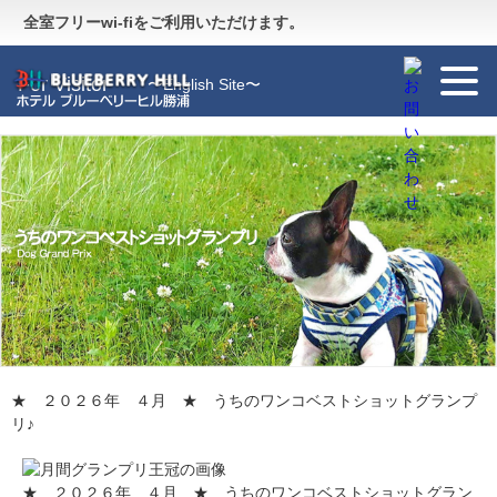
Guide
〜施設のご案内〜
全室フリーwi-fiをご利用いただけます。
For Visitor
〜English Site〜
★ ２０２６年 ４月 ★ うちのワンコベストショットグランプ
リ♪
★ ２０２６年 ４月 ★ うちのワンコベストショットグラン