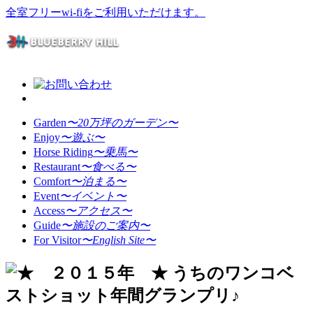
全室フリーwi-fiをご利用いただけます。
Garden
〜20万坪のガーデン〜
Enjoy
〜遊ぶ〜
Horse Riding
〜乗馬〜
Restaurant
〜食べる〜
Comfort
〜泊まる〜
Event
〜イベント〜
Access
〜アクセス〜
Guide
〜施設のご案内〜
For Visitor
〜English Site〜