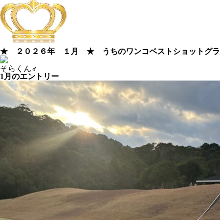
★ ２０２６年 １月 ★ うちのワンコベストショットグラ
そらくん♂
1月のエントリー