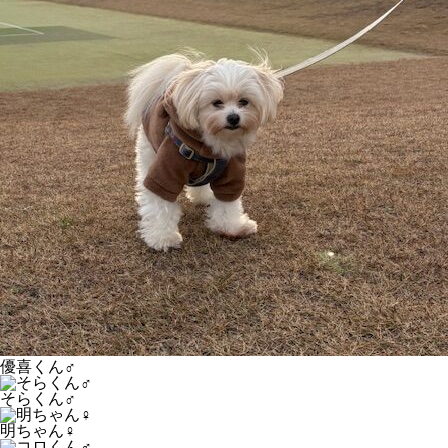
優喜くん♂
そらくん♂
明ちゃん♀