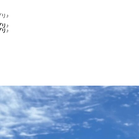
リ♪
リ♪
リ♪