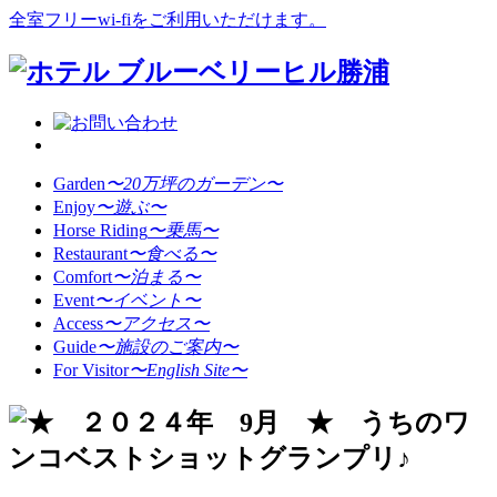
全室フリーwi-fiをご利用いただけます。
Garden
〜20万坪のガーデン〜
Enjoy
〜遊ぶ〜
Horse Riding
〜乗馬〜
Restaurant
〜食べる〜
Comfort
〜泊まる〜
Event
〜イベント〜
Access
〜アクセス〜
Guide
〜施設のご案内〜
For Visitor
〜English Site〜