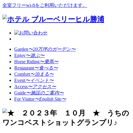
全室フリーwi-fiをご利用いただけます。
Garden
〜20万坪のガーデン〜
Enjoy
〜遊ぶ〜
Horse Riding
〜乗馬〜
Restaurant
〜食べる〜
Comfort
〜泊まる〜
Event
〜イベント〜
Access
〜アクセス〜
Guide
〜施設のご案内〜
For Visitor
〜English Site〜