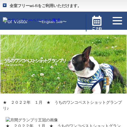
Guide
〜施設のご案内〜
全室フリーwi-fiをご利用いただけます。
For Visitor
〜English Site〜
★ ２０２２年 １月 ★ うちのワンコベストショットグランプ
リ♪
★ ２０２２年 １月 ★ うちのワンコベストショットグラン