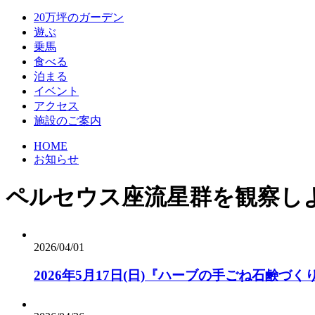
20万坪のガーデン
遊ぶ
乗馬
食べる
泊まる
イベント
アクセス
施設のご案内
HOME
お知らせ
ペルセウス座流星群を観察し
2026/04/01
2026年5月17日(日)『ハーブの手ごね石鹸づく