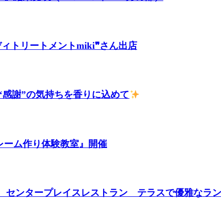
ディトリートメントmiki❞さん出店
“感謝”の気持ちを香りに込めて
トフレーム作り体験教室』開催
月6日(水) センタープレイスレストラン テラスで優雅