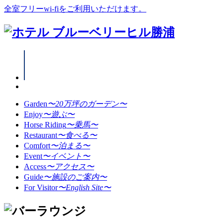
全室フリーwi-fiをご利用いただけます。
Garden
〜20万坪のガーデン〜
Enjoy
〜遊ぶ〜
Horse Riding
〜乗馬〜
Restaurant
〜食べる〜
Comfort
〜泊まる〜
Event
〜イベント〜
Access
〜アクセス〜
Guide
〜施設のご案内〜
For Visitor
〜English Site〜