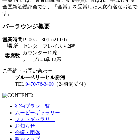
平成4年には、東京国税局で最優等賞に選ばれ、平成17年度
全国新酒鑑評会では、「金賞」を受賞した大変有名なお酒で
す。
バーラウンジ概要
営業時間
19:00-21:30(Lo21:00)
場 所
センタープレイス内2階
カウンター12席
客席数
テーブル3卓 12席
ご予約・お問い合わせ
ブルーベリーヒル勝浦
TEL:
0470-76-3400
（24時間受付）
宿泊プラン一覧
ムービーギャラリー
フォトギャラリー
お知らせ
会議・団体
敷地マップ