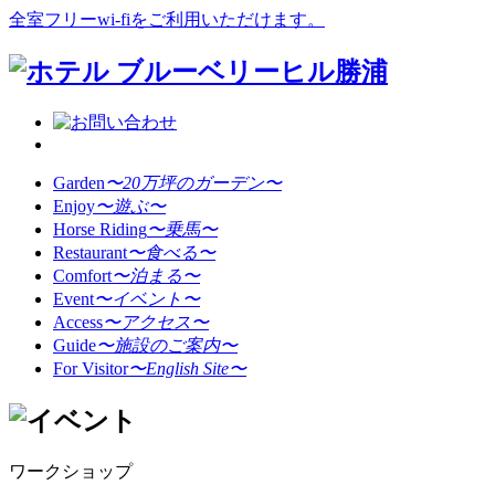
全室フリーwi-fiをご利用いただけます。
Garden
〜20万坪のガーデン〜
Enjoy
〜遊ぶ〜
Horse Riding
〜乗馬〜
Restaurant
〜食べる〜
Comfort
〜泊まる〜
Event
〜イベント〜
Access
〜アクセス〜
Guide
〜施設のご案内〜
For Visitor
〜English Site〜
ワークショップ