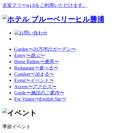
全室フリーwi-fiをご利用いただけます。
Garden
〜20万坪のガーデン〜
Enjoy
〜遊ぶ〜
Horse Riding
〜乗馬〜
Restaurant
〜食べる〜
Comfort
〜泊まる〜
Event
〜イベント〜
Access
〜アクセス〜
Guide
〜施設のご案内〜
For Visitor
〜English Site〜
季節イベント