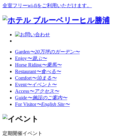
全室フリーwi-fiをご利用いただけます。
Garden
〜20万坪のガーデン〜
Enjoy
〜遊ぶ〜
Horse Riding
〜乗馬〜
Restaurant
〜食べる〜
Comfort
〜泊まる〜
Event
〜イベント〜
Access
〜アクセス〜
Guide
〜施設のご案内〜
For Visitor
〜English Site〜
定期開催イベント