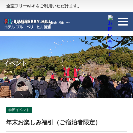
Guide
〜施設のご案内〜
全室フリーwi-fiをご利用いただけます。
For Visitor
〜English Site〜
季節イベント
年末お楽しみ福引（ご宿泊者限定）