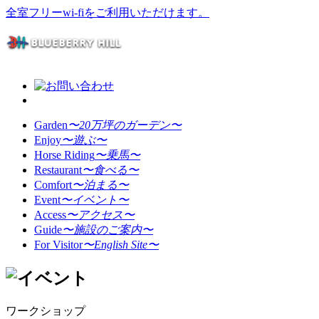
全室フリーwi-fiをご利用いただけます。
Garden
〜20万坪のガーデン〜
Enjoy
〜遊ぶ〜
Horse Riding
〜乗馬〜
Restaurant
〜食べる〜
Comfort
〜泊まる〜
Event
〜イベント〜
Access
〜アクセス〜
Guide
〜施設のご案内〜
For Visitor
〜English Site〜
ワークショップ