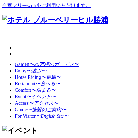
全室フリーwi-fiをご利用いただけます。
Garden
〜20万坪のガーデン〜
Enjoy
〜遊ぶ〜
Horse Riding
〜乗馬〜
Restaurant
〜食べる〜
Comfort
〜泊まる〜
Event
〜イベント〜
Access
〜アクセス〜
Guide
〜施設のご案内〜
For Visitor
〜English Site〜