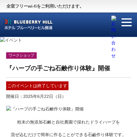
Guide
〜施設のご案内〜
全室フリーwi-fiをご利用いただけます。
For Visitor
〜English Site〜
ワークショップ
『ハーブの手ごね石鹸作り体験』開催
このイベントは終了しています
開催日
2025年6月22日（日）
粉末の無添加石鹸と自社農園で採れたドライハーブを
混ぜ込むだけで簡単に作ることができる石鹼作り体験です。