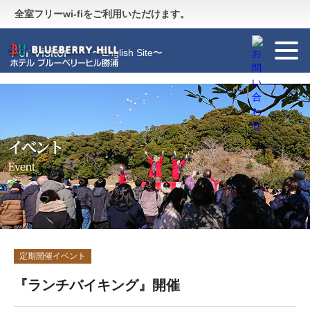
Guide
〜施設のご案内〜
全室フリーwi-fiをご利用いただけます。
For Visitor
〜English Site〜
定期開催イベント
『ランチバイキング』開催