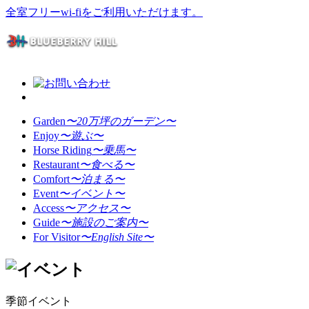
全室フリーwi-fiをご利用いただけます。
Garden
〜20万坪のガーデン〜
Enjoy
〜遊ぶ〜
Horse Riding
〜乗馬〜
Restaurant
〜食べる〜
Comfort
〜泊まる〜
Event
〜イベント〜
Access
〜アクセス〜
Guide
〜施設のご案内〜
For Visitor
〜English Site〜
季節イベント