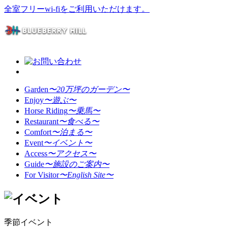
全室フリーwi-fiをご利用いただけます。
Garden
〜20万坪のガーデン〜
Enjoy
〜遊ぶ〜
Horse Riding
〜乗馬〜
Restaurant
〜食べる〜
Comfort
〜泊まる〜
Event
〜イベント〜
Access
〜アクセス〜
Guide
〜施設のご案内〜
For Visitor
〜English Site〜
季節イベント