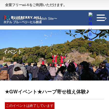
Guide
〜施設のご案内〜
全室フリーwi-fiをご利用いただけます。
For Visitor
〜English Site〜
★GWイベント★ハーブ寄せ植え体験♪
このイベントは終了しています