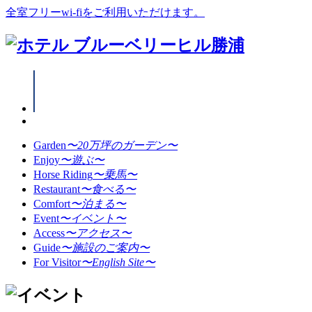
全室フリーwi-fiをご利用いただけます。
Garden
〜20万坪のガーデン〜
Enjoy
〜遊ぶ〜
Horse Riding
〜乗馬〜
Restaurant
〜食べる〜
Comfort
〜泊まる〜
Event
〜イベント〜
Access
〜アクセス〜
Guide
〜施設のご案内〜
For Visitor
〜English Site〜