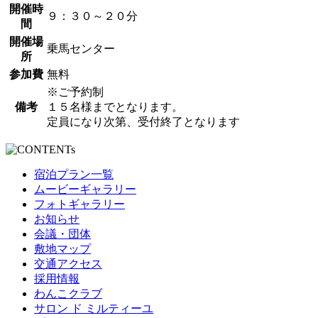
開催時
９：３０～２０分
間
開催場
乗馬センター
所
参加費
無料
※ご予約制
備考
１５名様までとなります。
定員になり次第、受付終了となります
宿泊プラン一覧
ムービーギャラリー
フォトギャラリー
お知らせ
会議・団体
敷地マップ
交通アクセス
採用情報
わんこクラブ
サロン ド ミルティーユ