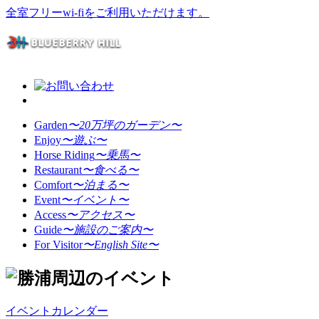
全室フリーwi-fiをご利用いただけます。
Garden
〜20万坪のガーデン〜
Enjoy
〜遊ぶ〜
Horse Riding
〜乗馬〜
Restaurant
〜食べる〜
Comfort
〜泊まる〜
Event
〜イベント〜
Access
〜アクセス〜
Guide
〜施設のご案内〜
For Visitor
〜English Site〜
イベントカレンダー