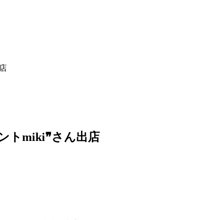
店
トmiki❞さん出店