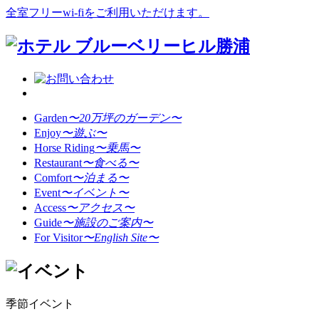
全室フリーwi-fiをご利用いただけます。
Garden
〜20万坪のガーデン〜
Enjoy
〜遊ぶ〜
Horse Riding
〜乗馬〜
Restaurant
〜食べる〜
Comfort
〜泊まる〜
Event
〜イベント〜
Access
〜アクセス〜
Guide
〜施設のご案内〜
For Visitor
〜English Site〜
季節イベント