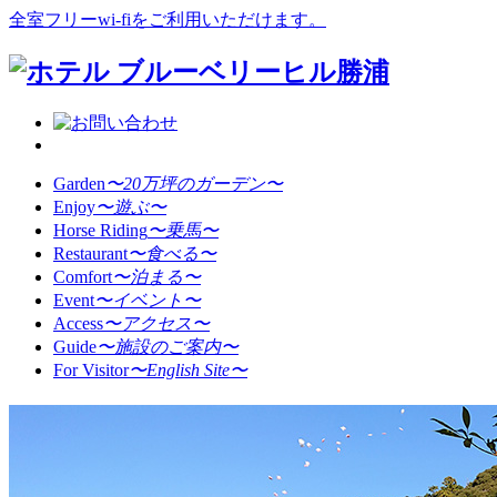
全室フリーwi-fiをご利用いただけます。
Garden
〜20万坪のガーデン〜
Enjoy
〜遊ぶ〜
Horse Riding
〜乗馬〜
Restaurant
〜食べる〜
Comfort
〜泊まる〜
Event
〜イベント〜
Access
〜アクセス〜
Guide
〜施設のご案内〜
For Visitor
〜English Site〜