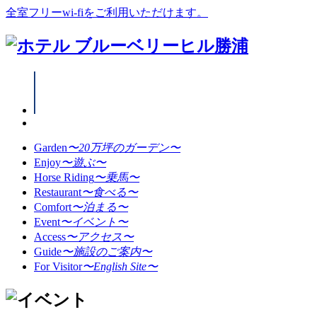
全室フリーwi-fiをご利用いただけます。
Garden
〜20万坪のガーデン〜
Enjoy
〜遊ぶ〜
Horse Riding
〜乗馬〜
Restaurant
〜食べる〜
Comfort
〜泊まる〜
Event
〜イベント〜
Access
〜アクセス〜
Guide
〜施設のご案内〜
For Visitor
〜English Site〜