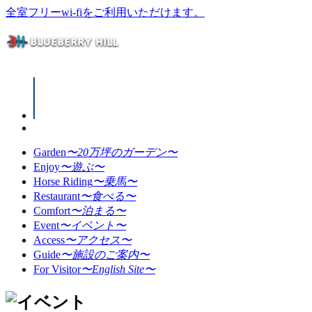
全室フリーwi-fiをご利用いただけます。
Garden
〜20万坪のガーデン〜
Enjoy
〜遊ぶ〜
Horse Riding
〜乗馬〜
Restaurant
〜食べる〜
Comfort
〜泊まる〜
Event
〜イベント〜
Access
〜アクセス〜
Guide
〜施設のご案内〜
For Visitor
〜English Site〜