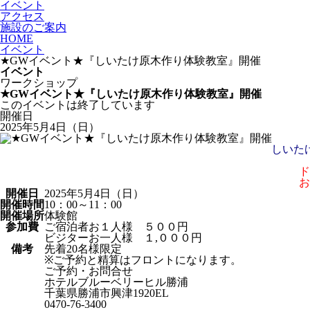
イベント
アクセス
施設のご案内
HOME
イベント
★GWイベント★『しいたけ原木作り体験教室』開催
イベント
ワークショップ
★GWイベント★『しいたけ原木作り体験教室』開催
このイベントは終了しています
開催日
2025年5月4日（日）
しいた
ド
お
開催日
2025年5月4日（日）
開催時間
10：00～11：00
開催場所
体験館
参加費
ご宿泊者お１人様 ５００円
ビジターお一人様 １,０００円
備考
先着20名様限定
※ご予約と精算はフロントになります。
ご予約・お問合せ
ホテルブルーベリーヒル勝浦
千葉県勝浦市興津1920EL
0470-76-3400