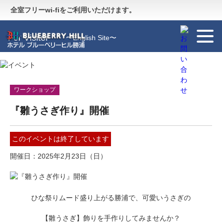
Guide
〜施設のご案内〜
全室フリーwi-fiをご利用いただけます。
For Visitor
〜English Site〜
ワークショップ
『雛うさぎ作り』開催
このイベントは終了しています
開催日
2025年2月23日（日）
ひな祭りムード盛り上がる勝浦で、可愛いうさぎの
【雛うさぎ】飾りを手作りしてみませんか？