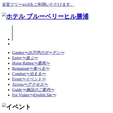
全室フリーwi-fiをご利用いただけます。
Garden
〜20万坪のガーデン〜
Enjoy
〜遊ぶ〜
Horse Riding
〜乗馬〜
Restaurant
〜食べる〜
Comfort
〜泊まる〜
Event
〜イベント〜
Access
〜アクセス〜
Guide
〜施設のご案内〜
For Visitor
〜English Site〜