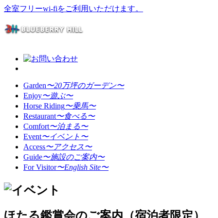
全室フリーwi-fiをご利用いただけます。
Garden
〜20万坪のガーデン〜
Enjoy
〜遊ぶ〜
Horse Riding
〜乗馬〜
Restaurant
〜食べる〜
Comfort
〜泊まる〜
Event
〜イベント〜
Access
〜アクセス〜
Guide
〜施設のご案内〜
For Visitor
〜English Site〜
ほたる鑑賞会のご案内（宿泊者限定）