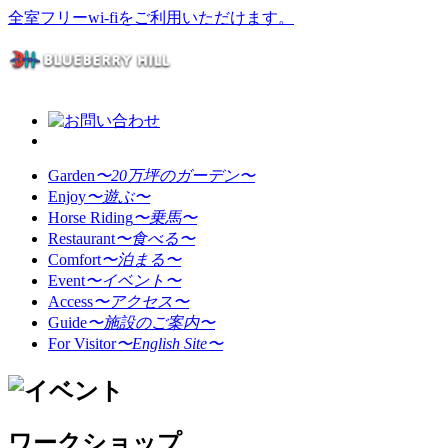
全室フリーwi-fiをご利用いただけます。
Garden
〜20万坪のガーデン〜
Enjoy
〜遊ぶ〜
Horse Riding
〜乗馬〜
Restaurant
〜食べる〜
Comfort
〜泊まる〜
Event
〜イベント〜
Access
〜アクセス〜
Guide
〜施設のご案内〜
For Visitor
〜English Site〜
ワークショップ