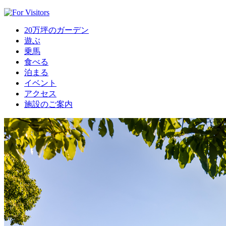
20万坪のガーデン
遊ぶ
乗馬
食べる
泊まる
イベント
アクセス
施設のご案内