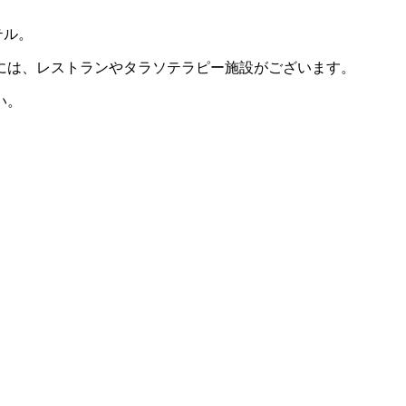
テル。
には、レストランやタラソテラピー施設がございます。
い。