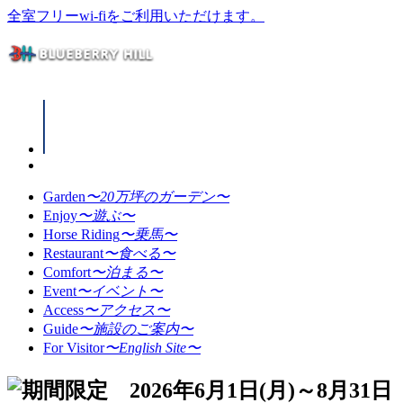
全室フリーwi-fiをご利用いただけます。
Garden
〜20万坪のガーデン〜
Enjoy
〜遊ぶ〜
Horse Riding
〜乗馬〜
Restaurant
〜食べる〜
Comfort
〜泊まる〜
Event
〜イベント〜
Access
〜アクセス〜
Guide
〜施設のご案内〜
For Visitor
〜English Site〜